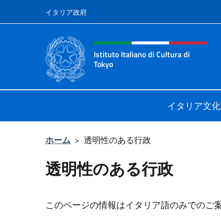
コンテンツへスキップ
イタリア政府
Header, social and menu o
Istituto Italiano di Cultura di
Tokyo
Sito Ufficiale dell'Istituto Italiano d
イタリア文化
ホーム
>
透明性のある行政
透明性のある行政
このページの情報はイタリア語のみでのご