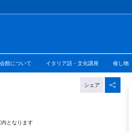
f site
i Cultura di Tokyo
会館について
イタリア語・文化講座
催し物
ソー
シェア
案内となります