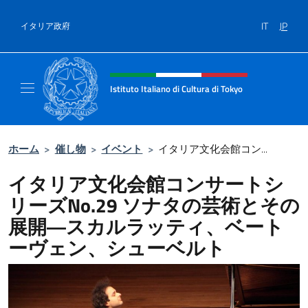
コンテンツへスキップ
IT
JP
イタリア政府
Header, social and menu of site
Istituto Italiano di Cultura di Tokyo
Sito Ufficiale dell'Istituto Italiano di Cultura
ホーム
>
催し物
>
イベント
>
イタリア文化会館コン...
イタリア文化会館コンサートシ
リーズNo.29 ソナタの芸術とその
展開―スカルラッティ、ベート
ーヴェン、シューベルト