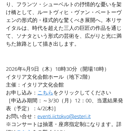
り、フランツ・シューベルトの抒情的な憂いを架
け橋として、ルートヴィヒ・ヴァン・ベートーヴ
ェンの形式的・様式的な驚くべき展開へ。本リサ
イタルは、時代を超えた三人の巨匠の作品を通じ
て、ソナタという形式の芸術を、広がりと光に満
ちた旅路として描き出します。
2026年4月9日（木）18時30分（開場18時）
イタリア文化会館ホール（地下2階）
主催：イタリア文化会館
お申し込み：
こちら
をクリックしてください
［申込み期間：～3/30（月）12：00、当選結果発
表（予定）：4/2(木)］
お問い合せ：
eventi.iictokyo@esteri.it
※コンサートは抽選・座席指定制になります。詳