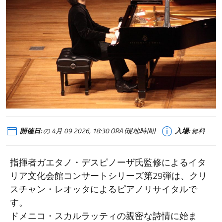
開催日:
の 4月 09 2026, 18:30 ORA (現地時間)
入場:
無料
指揮者ガエタノ・デスピノーザ氏監修によるイタ
リア文化会館コンサートシリーズ第29弾は、クリ
スチャン・レオッタによるピアノリサイタルで
す。
ドメニコ・スカルラッティの親密な詩情に始ま