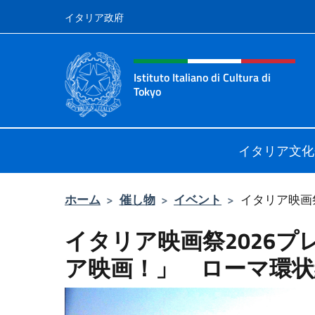
コンテンツへスキップ
イタリア政府
Header, social and menu o
Istituto Italiano di Cultura di
Tokyo
Sito Ufficiale dell'Istituto Italiano d
イタリア文化
ホーム
>
催し物
>
イベント
>
イタリア映画祭2
イタリア映画祭2026
ア映画！」 ローマ環