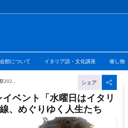
f site
i Cultura di Tokyo
会館について
イタリア語・文化講座
催し物
ソー
02...
シェア
プレイベント「水曜日はイタリ
状線、めぐりゆく人生たち