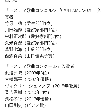
「トスティ歌曲コンコルソ〝CANTIAMO″2025」入
賞者
竹原一穂（学生部門1位）
川田雄輝（愛好家部門1位）
中村正次郎（愛好家部門2位）
久米真澄（愛好家部門3位）
草野七海（上級部門3位）
西森真菜（山口佳惠子賞）
「トスティ歌曲コンクール」入賞者
渡邉公威（2003年3位）
古橋郷平（2007年優勝）
ヴィタリ･ユシュマノフ（2015年優勝）
又吉秀樹（2010年2位）
濱松孝行（2017年優勝）
山田剛史（ピアノ賞）