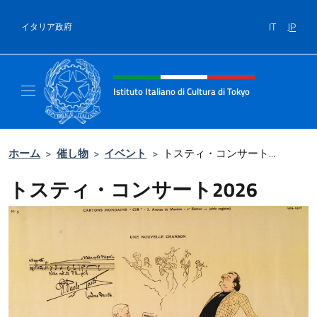
コンテンツへスキップ
IT
JP
イタリア政府
Header, social and menu of site
Istituto Italiano di Cultura di Tokyo
Sito Ufficiale dell'Istituto Italiano di Cultura
ホーム
>
催し物
>
イベント
>
トスティ・コンサート...
トスティ・コンサート2026