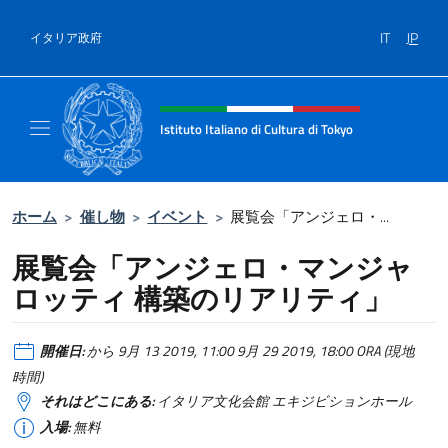
コンテンツへスキップ
IT
JP
イタリア政府
Header, social and menu of site
Istituto Italiano di Cultura di Tokyo
Sito Ufficiale dell'Istituto Italiano di Cultura
ホーム
>
催し物
>
イベント
>
展覧会「アンジェロ・...
展覧会「アンジェロ・マンジャ
ロッティ 構築のリアリティ」
開催日:
から 9月 13 2019, 11:00 9月 29 2019, 18:00 ORA (現地
時間)
それはどこにある:
イタリア文化会館 エキジビションホール
入場:
無料