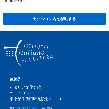
セクション内を移動する
Footer section
連絡先
イタリア文化会館
〒102-0074
東京都千代田区九段南2-1-30
Tel.
03-3264-6011
(代表)