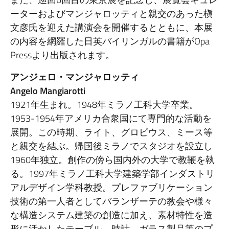
ーターおよびマンジャロッティと親交のあった槇
文彦氏を迎えた講演会を開催するとともに、本展
の内容を網羅した日英バイリンガルの書籍がOpa
Pressより出版されます。
アンジェロ・マンジャロッティ
Angelo Mangiarotti
1921年生まれ。1948年ミラノ工科大学卒業。
1953-1954年アメリカ合衆国にて専門的な活動を
展開。この時期、ライト、グロピウス、ミース等
と親交を結ぶ。帰国後ミラノでスタジオを設立し
1960年独立。創作の傍ら国内外の大学で教鞭を執
る。1997年ミラノ工科大学建築学部インダストリ
アルデザイン学科教授。プレファブリケーション
技術の第一人者としてバランザーテの教会や様々
な構造システム建築の創造に加え、素材特性を造
形に活かしたテーブル、時計、ガラス製品等のプ