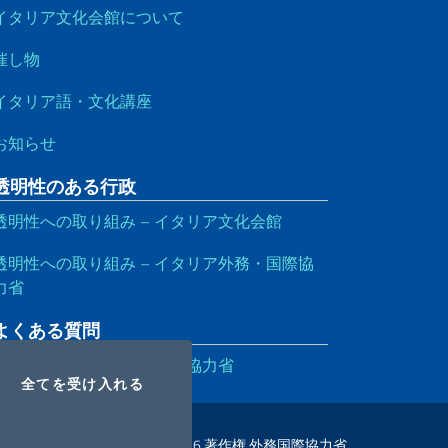
イタリア文化会館について
催し物
イタリア語・文化講座
お知らせ
透明性のある行政
透明性への取り組み – イタリア文化会館
透明性への取り組み – イタリア外務・国際協
力省
よくある質問
よくある質問 – 外務・国際協力省
OOKIES
I COOKIES
全てを受け入れる
2026 著作権 外務国際協力省