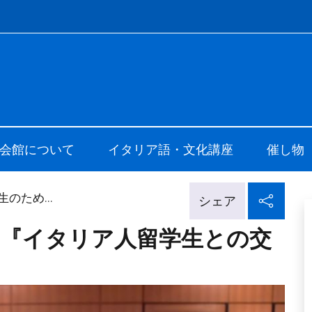
f site
i Cultura di Tokyo
会館について
イタリア語・文化講座
催し物
ソー
のため...
シェア
の『イタリア人留学生との交