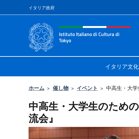
コンテンツへスキップ
イタリア政府
Header, social and menu o
Istituto Italiano di Cultura di
Tokyo
Sito Ufficiale dell'Istituto Italiano d
イタリア文化
ホーム
>
催し物
>
イベント
>
中高生・大学生
中高生・大学生のため
流会』