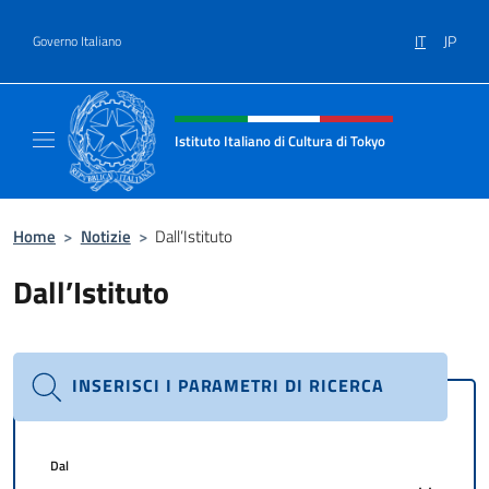
Salta al contenuto
IT
JP
Governo Italiano
Intestazione sito, social e menù
Istituto Italiano di Cultura di Tokyo
Sito Ufficiale dell'Istituto Italiano di Cultura
Home
>
Notizie
>
Dall’Istituto
Dall’Istituto
INSERISCI I PARAMETRI DI RICERCA
Dal