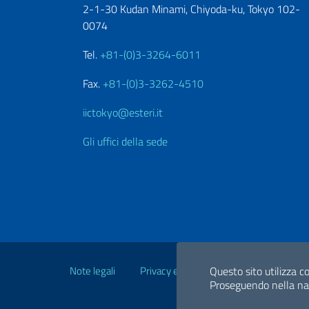
2-1-30 Kudan Minami, Chiyoda-ku, Tokyo 102-
0074
Tel.
+81-(0)3-3264-6011
Fax.
+81-(0)3-3262-4510
iictokyo@esteri.it
Gli uffici della sede
Link Utili
Note legali
Privacy e cookie policy
Questo sito utilizza co
Dichiarazio
Proseguendo nella navi