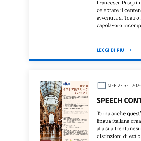
Francesca Pasquinu
celebrare il cente
avvenuta al Teatro a
capolavoro incomp
LEGGI DI PIÙ
MER 23 SET 202
SPEECH CON
Torna anche quest’a
lingua italiana org
alla sua trentunesi
distinzioni di età 