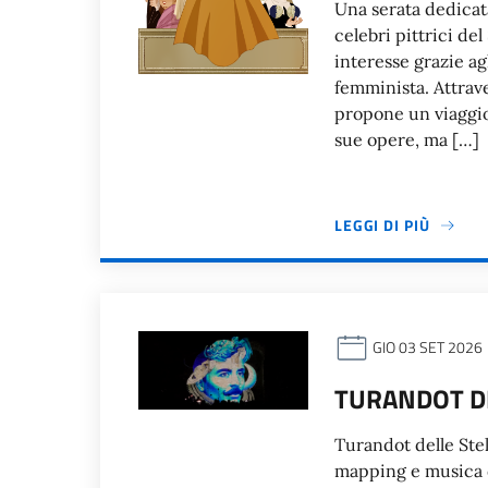
Una serata dedicata
celebri pittrici del
interesse grazie agli
femminista. Attrave
propone un viaggio
sue opere, ma […]
LEGGI DI PIÙ
GIO 03 SET 2026
TURANDOT DE
Turandot delle Ste
mapping e musica d