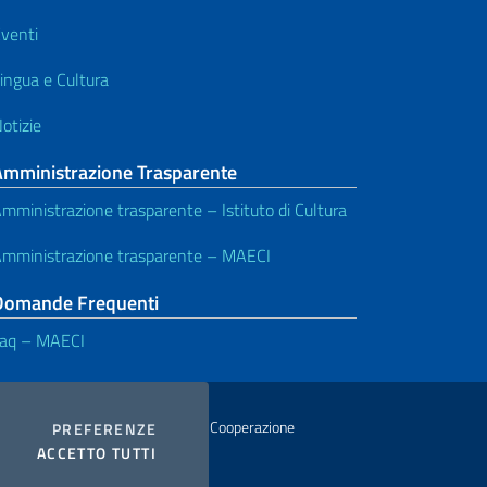
venti
ingua e Cultura
otizie
Amministrazione Trasparente
mministrazione trasparente – Istituto di Cultura
mministrazione trasparente – MAECI
Domande Frequenti
aq – MAECI
istero degli Affari Esteri e della Cooperazione
COOKIES
PREFERENZE
I COOKIES
ACCETTO TUTTI