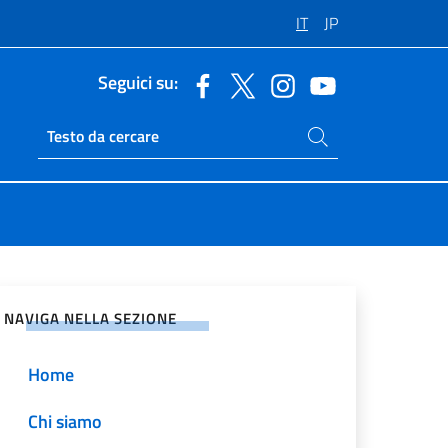
IT
JP
Seguici su:
Cerca nel sito
Ricerca sito live
vidi sui Social Network
NAVIGA NELLA SEZIONE
Home
Chi siamo