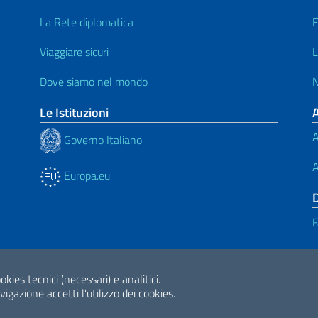
La Rete diplomatica
E
Viaggiare sicuri
L
Dove siamo nel mondo
N
Le Istituzioni
A
Governo Italiano
A
Europa.eu
F
okies tecnici (necessari) e analitici.
ne di accessibilità
2026 Copyright Min
gazione accetti l'utilizzo dei cookies.
Internazionale