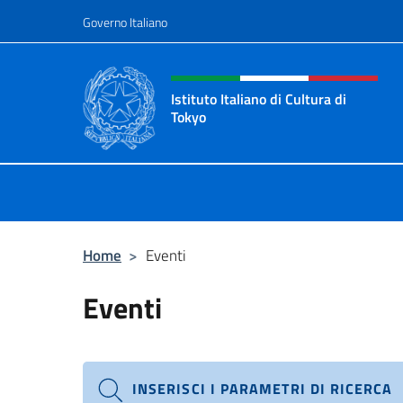
Salta al contenuto
Governo Italiano
Intestazione sito, social 
Istituto Italiano di Cultura di
Tokyo
Sito Ufficiale dell'Istituto Italiano d
Home
>
Eventi
Eventi
INSERISCI I PARAMETRI DI RICERCA