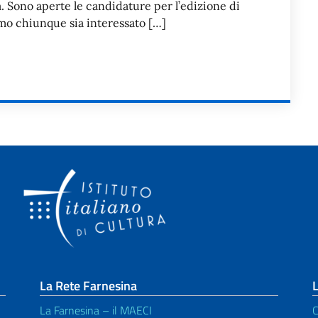
na. Sono aperte le candidature per l’edizione di
amo chiunque sia interessato […]
La Rete Farnesina
L
La Farnesina – il MAECI
C