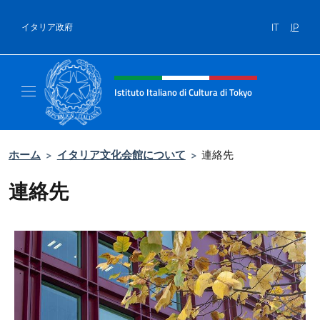
コンテンツへスキップ
IT
JP
イタリア政府
Header, social and menu of site
Istituto Italiano di Cultura di Tokyo
Sito Ufficiale dell'Istituto Italiano di Cultura
ホーム
>
イタリア文化会館について
>
連絡先
連絡先