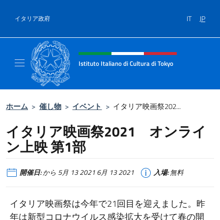
コンテンツへスキップ
IT
JP
イタリア政府
Header, social and menu of site
Istituto Italiano di Cultura di Tokyo
Sito Ufficiale dell'Istituto Italiano di Cultura
ホーム
>
催し物
>
イベント
>
イタリア映画祭202...
イタリア映画祭2021 オンライ
ン上映 第1部
開催日:
から 5月 13 2021 6月 13 2021
入場:
無料
イタリア映画祭は今年で21回目を迎えました。昨
年は新型コロナウイルス感染拡大を受けて春の開