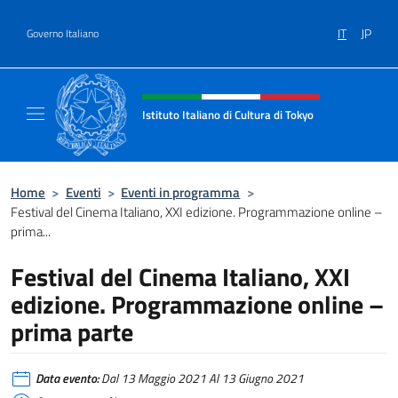
Salta al contenuto
IT
JP
Governo Italiano
Intestazione sito, social e menù
Istituto Italiano di Cultura di Tokyo
Sito Ufficiale dell'Istituto Italiano di Cultura
Home
>
Eventi
>
Eventi in programma
>
Festival del Cinema Italiano, XXI edizione. Programmazione online –
prima...
Festival del Cinema Italiano, XXI
edizione. Programmazione online –
prima parte
Data evento:
Dal 13 Maggio 2021 Al 13 Giugno 2021