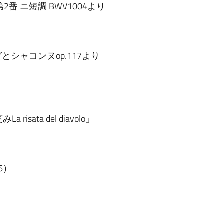
 ニ短調 BWV1004より
シャコンヌop.117より
ata del diavolo」
6）