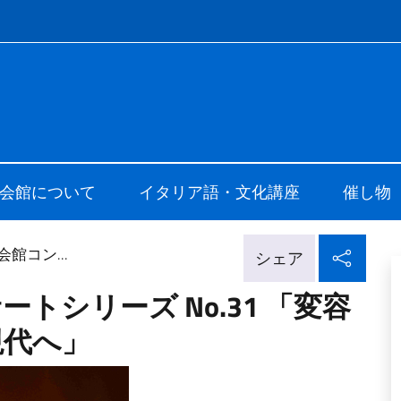
f site
i Cultura di Tokyo
会館について
イタリア語・文化講座
催し物
ソー
館コン...
シェア
トシリーズ No.31 「変容
現代へ」