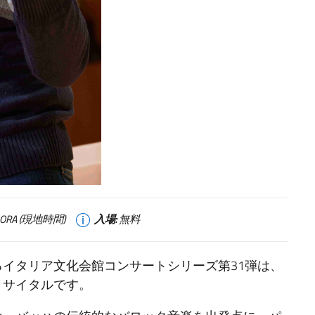
00 ORA (現地時間)
入場:
無料
イタリア文化会館コンサートシリーズ第31弾は、
リサイタルです。