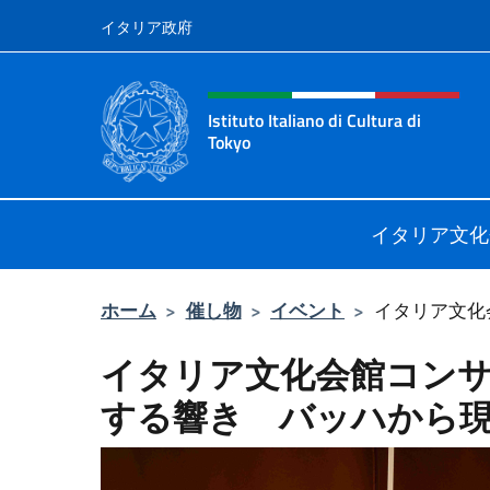
コンテンツへスキップ
イタリア政府
Header, social and menu o
Istituto Italiano di Cultura di
Tokyo
Sito Ufficiale dell'Istituto Italiano d
イタリア文化
ホーム
>
催し物
>
イベント
>
イタリア文化会
イタリア文化会館コンサー
する響き バッハから