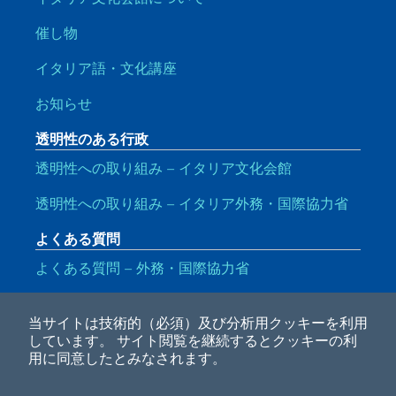
催し物
イタリア語・文化講座
お知らせ
透明性のある行政
透明性への取り組み – イタリア文化会館
透明性への取り組み – イタリア外務・国際協力省
よくある質問
よくある質問 – 外務・国際協力省
便利なリンク
当サイトは技術的（必須）及び分析用クッキーを利用
Note legali
Privacy e cookie policy
Dichiarazione di accessibilità
しています。
サイト閲覧を継続するとクッキーの利
用に同意したとみなされます。