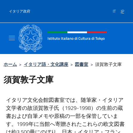
コンテンツへスキップ
IT
JP
イタリア政府
Header, social and menu of site
Istituto Italiano di Cultura di Tokyo
Sito Ufficiale dell'Istituto Italiano di Cultura
ホーム
>
イタリア語・文化講座
>
図書室
>
須賀敦子文庫
須賀敦子文庫
イタリア文化会館図書室では、随筆家・イタリア
文学者の故須賀敦子氏（1929-1998）の生前の蔵
書および自筆メモや原稿の一部を保管していま
す。1999年に当館へ寄贈されたこれらの欧文図書
は約3,500冊にのぼり、日本・イタリア・フラン