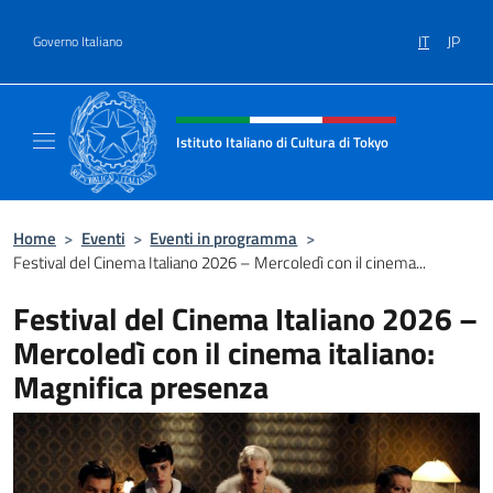
Salta al contenuto
IT
JP
Governo Italiano
Intestazione sito, social e menù
Istituto Italiano di Cultura di Tokyo
Sito Ufficiale dell'Istituto Italiano di Cultura
Home
>
Eventi
>
Eventi in programma
>
Festival del Cinema Italiano 2026 – Mercoledì con il cinema...
Festival del Cinema Italiano 2026 –
Mercoledì con il cinema italiano:
Magnifica presenza