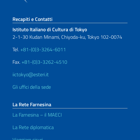
Sezione footer
Recapiti e Contatti
Istituto Italiano di Cultura di Tokyo
2-1-30 Kudan Minami, Chiyoda-ku, Tokyo 102-0074
Tel.
+81-(0)3-3264-6011
Fax.
+81-(0)3-3262-4510
iictokyo@esteri.it
Gli uffici della sede
La Rete Farnesina
La Farnesina – il MAECI
La Rete diplomatica
Viaggiare sicuri