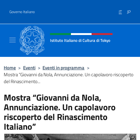
Salta al contenuto
IT
JP
Governo Italiano
Intestazione sito, social e menù
Istituto Italiano di Cultura di Tokyo
Sito Ufficiale dell'Istituto Italiano di Cultura
Home
>
Eventi
>
Eventi in programma
>
Mostra “Giovanni da Nola, Annunciazione. Un capolavoro riscoperto
del Rinascimento...
Mostra “Giovanni da Nola,
Annunciazione. Un capolavoro
riscoperto del Rinascimento
Italiano”