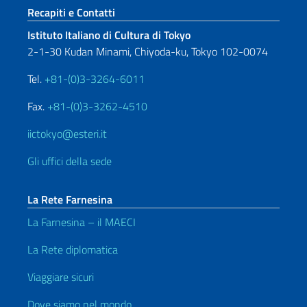
Sezione footer
Recapiti e Contatti
Istituto Italiano di Cultura di Tokyo
2-1-30 Kudan Minami, Chiyoda-ku, Tokyo 102-0074
Tel.
+81-(0)3-3264-6011
Fax.
+81-(0)3-3262-4510
iictokyo@esteri.it
Gli uffici della sede
La Rete Farnesina
La Farnesina – il MAECI
La Rete diplomatica
Viaggiare sicuri
Dove siamo nel mondo