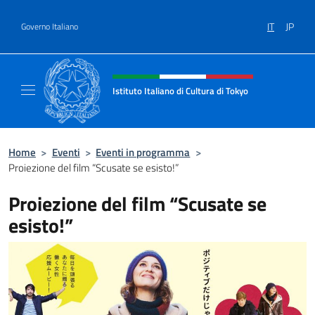
Salta al contenuto
IT
JP
Governo Italiano
Intestazione sito, social e menù
Istituto Italiano di Cultura di Tokyo
Sito Ufficiale dell'Istituto Italiano di Cultura
Home
>
Eventi
>
Eventi in programma
>
Proiezione del film “Scusate se esisto!”
Proiezione del film “Scusate se
esisto!”