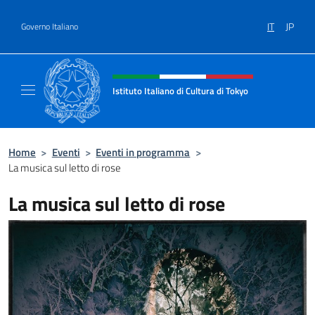
Salta al contenuto
IT
JP
Governo Italiano
Intestazione sito, social e menù
Istituto Italiano di Cultura di Tokyo
Sito Ufficiale dell'Istituto Italiano di Cultura
Home
>
Eventi
>
Eventi in programma
>
La musica sul letto di rose
La musica sul letto di rose